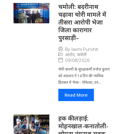
चमोली: बदरीनाथ
चढ़ावा चोरी मामले में
तीसरा आरोपी भेजा
जिला कारागार
पुरसाड़ी–
By
laxmi Purohit
आरोप
,
चमोली
09/08/2026
जेपी कंपनी के सुरक्षाकर्मी मनोज कुमार
को अदालत ने 14 दिन की न्यायिक
हिरासत में भेजा-- गोपेश्वर, 09...
Read More
हक की लड़ाई:
मोहनखाल-कनातोली-
चोपता तुंगनाथ सड़क