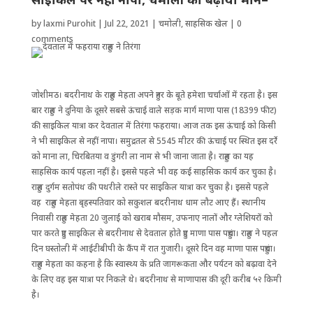
by
laxmi Purohit
|
Jul 22, 2021
|
चमोली
,
साहसिक खेल
|
0
comments
जोशीमठ। बदरीनाथ के राहुल मेहता अपने हुनर के बूते हमेशा चर्चाओं में रहता है। इस
बार राहुल ने दुनिया के दूसरे सबसे ऊंचाई वाले सड़क मार्ग माणा पास (18399 फीट)
की साइकिल यात्रा कर देवताल में तिरंगा फहराया। आज तक इस ऊंचाई को किसी
ने भी साइकिल से नहीं नापा। समुद्रतल से 5545 मीटर की ऊंचाई पर स्थित इस दर्रे
को माना ला, चिरबितया व डुंगरी ला नाम से भी जाना जाता है। राहुल का यह
साहसिक कार्य पहला नहीं है। इससे पहले भी वह कई साहसिक कार्य कर चुका है।
राहुल दुर्गम सतोपंथ की पथरीले रास्ते पर साइकिल यात्रा कर चुका है। इससे पहले
वह राहुल मेहता बृहस्पतिवार को सकुशल बदरीनाथ धाम लौट आए हैं। स्थानीय
निवासी राहुल मेहता 20 जुलाई को खराब मौसम, उफनाए नालों और ग्ले‌शियरों को
पार करते हुए साइकिल से बदरीनाथ से देवताल होते हुए माणा पास पहुंचा। राहुल ने पहल
दिन घस्तोली में आईटीबीपी के कैंप में रात गुजारी। दूसरे दिन वह माणा पास पहुंचा।
राहुल मेहता का कहना है कि स्वास्थ्य के प्रति जागरूकता और पर्यटन को बढ़ावा देने
के लिए वह इस यात्रा पर निकले थे। बदरीनाथ से माणापास की दूरी करीब ५२ किमी
है।