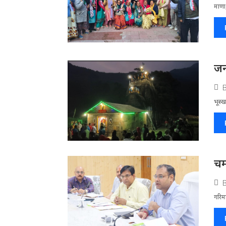
माणा,
जन
भूस्ख
चम
गरिमा