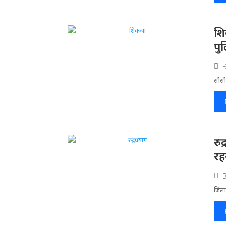
​श
पु
सीसीट
रु
रहन
जिला​