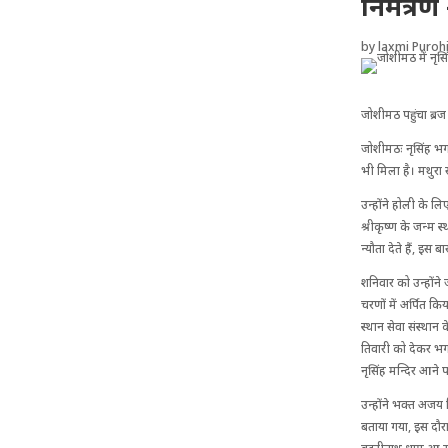
निमंत्र
by
laxmi Purohi
जोशीमठ पहुंचा ब्रज
जोशीमठः नृसिंह भग
भी मिला है। मथुरा 
उन्होंने होली के ल
श्रीकृष्ण के जन्म 
न्यौता देते हैं, इस
शनिवार को उन्होंन
चरणों में अर्पित कि
स्थान सेवा संस्था
तिवारी को देकर भ
नृसिंह मन्दिर आने प
उन्होंने भक्त अजय 
बताया गया, इस दौर