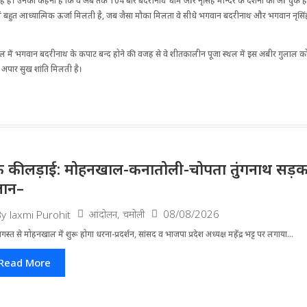
हैं। उनका कहना है कि वे अब तक 104 बार बदरीनाथ धाम और नृसिंह मन्दिर के दर्शनों को आ चुके हैं, उन
ें बहुत आध्यात्मिक ऊर्जा मिलती है, जब जैसा मौका मिलता वे सीधे भगवान बदरीनाथ और भगवान नृसिंह के
ल में भगवान बदरीनाथ के कपाट बन्द होने की वजह से वे शीतकालीन पूजा स्थल में इस अबीर गुलाल को लात
अपार सुख शांति मिलती है।
 की लड़ाई: मोहनखाल-कनातोली-चोपता तुंगनाथ सड़क
लान–
आंदोलन
,
चमोली
08/08/2026
By
laxmi Purohit
स्त से मोहनखाल में शुरू होगा धरना-प्रदर्शन, सांसद व भाजपा प्रदेश अध्यक्ष महेंद्र भट्ट पर लगाया...
Read More