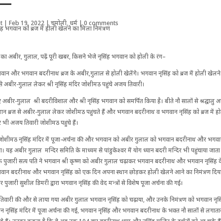
ण —
t
|
Feb 19, 2022
|
चमोली
,
धर्म
|
0 comments
 का अबीर, गुलाल, पढ़ें पूरी खबर, किसने भेजे नृसिंह भगवान को होली के रंग–
वान और भगवान बदरीनाथ ब्रज के अबीर,गुलाल से होली खेलेंगे। भगवान नृसिंह को ब्रज में होली खेलने 
से अबीर-गुलाल लेकर श्री नृसिंह मंदिर जोशीमठ पहुंचे अजय तिवारी।
िए अबीर-गुलाल श्री बदरीविशाल और श्री नृसिंह भगवान को समर्पित किया है। बीते नौ सालों से श्रद्घाल
स्थान ब्रज से अबीर-गुलाल लेकर जोशीमठ पहुंचते हैं और भगवान बदरीनाथ व भगवान नृसिंह को ब्रज में ह
 बार भी अजय तिवारी जोशीमठ पहुंचे हैं।
े जोशीमठ नृसिंह मंदिर में पूजा-अर्चना की और भगवान को अबीर गुलाल को भगवान बदरीनाथ और भगवान न
या। यह अबीर गुलाल मन्दिर समिति के माध्यम से पांडुकेश्वर में योग ध्यान बदरी मन्दिर भी पहुंचाया जाता ह
न के पुजारी सत्य पति ने भगवान श्री कृष्ण को अबीर गुलाल चढ़ाकर भगवान बदरीनाथ और भगवान नृसिंह
गवान बदरीनाथ और भगवान नृसिंह को एक दिन अपना स्थान छोड़कर होली खेलने आने का निमंत्रण दिय
र पुजारी सुशील डिमरी द्वारा भगवान नृसिंह की वेद मन्त्रों से विशेष पूजा अर्चना की गई।
तिवारी की और से लाया गया अबीर गुलाल भगवान नृसिंह को चढ़ाया, और उनके निमंत्रण को भगवान नृसिंह को
ान नृसिंह मंदिर में पूजा अर्चना की गई, भगवान नृसिंह और भगवान बदरीनाथ के भक्त नौ सालों से लग