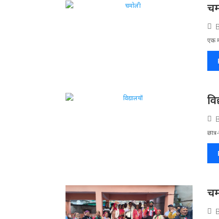
चम
एक मा
वि
छात्र
चम