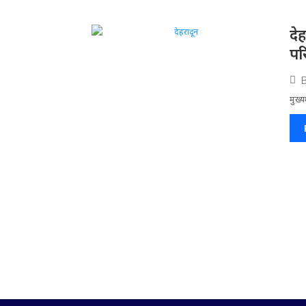
दे
पर
मुख्य