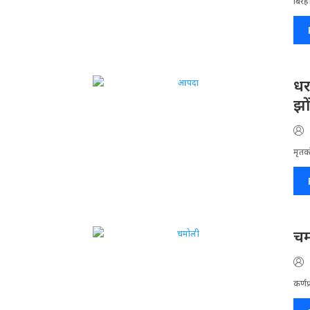
बिरह
धर
झो
मृतको
चम
कर्णप