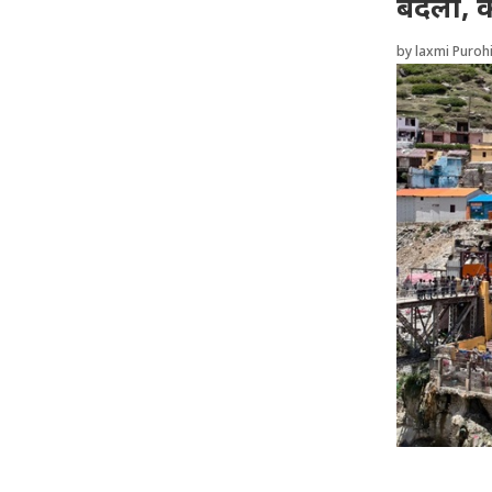
बदली, का
by
laxmi Purohi