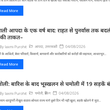
ी से तीन किलोमीटर आगे सड़क पर तीन दिन से खराब पड़ी जेसीबी मशीन, पशासन मौन, परेशानी झेल 
Read More
ाली आपदा के एक वर्ष बाद: राहत से पुनर्वास तक बदली 
ंकी ताकत–
आपदा
,
उत्तरकाशी
04/08/2026
By
laxmi Purohit
ं के आश्रितों, बेघर परिवारों, किसानों, बागवानों और कारोबारियों को करोड़ों की सहायता, आधारभूत...
Read More
ोली: बारिश के बाद भूस्खलन से चमोली में 19 सड़कें बंद, 
चमोली
,
ब्रेकिंग
04/08/2026
By
laxmi Purohit
्रयाग-धारडुंगरी-मैखुरा-कंडारा-सोनला राज्य मार्ग दूसरे दिन भी नहीं खुला, सड़कें खोलने में जुटा...