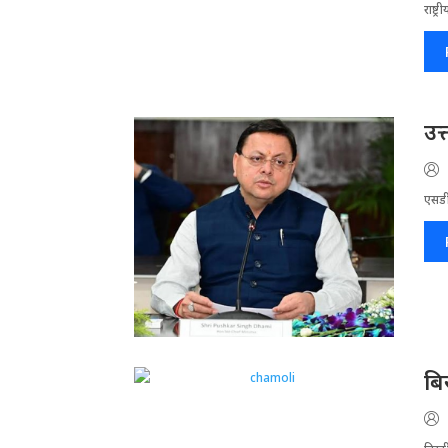
राष्ट
उत
एसडी
बि