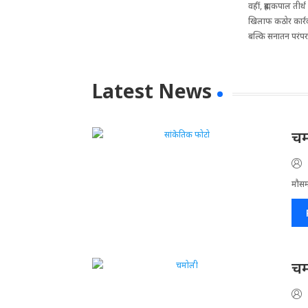
वहीं, ब्रह्मकपाल ती
खिलाफ कठोर कार्रवा
बल्कि सनातन परंपराओ
Latest News
चम
मौसम
चम