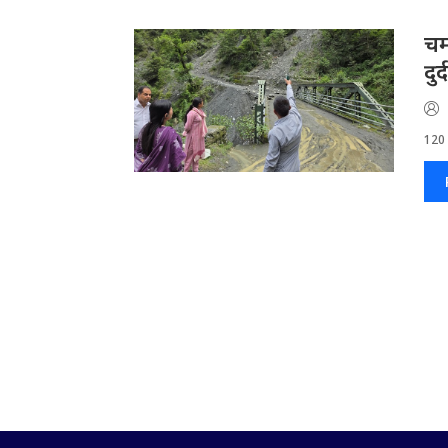
चम
दु
120 