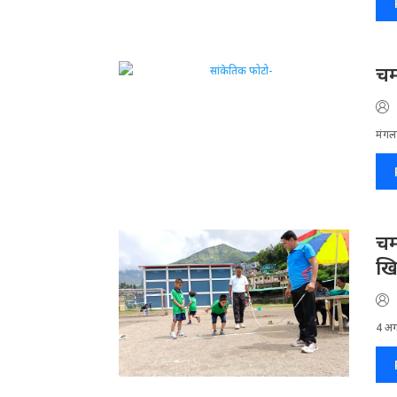
चम
मंगलस
चम
खि
4 अगस